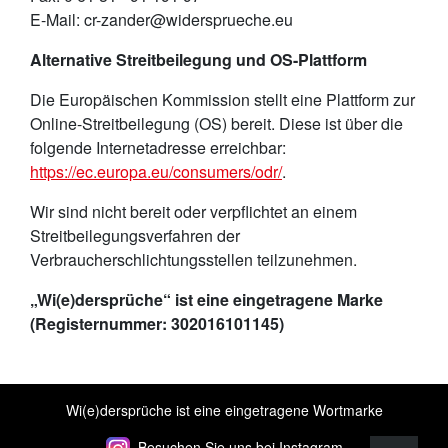
E-Mail: cr-zander@widersprueche.eu
Alternative Streitbeilegung und OS-Plattform
Die Europäischen Kommission stellt eine Plattform zur
Online-Streitbeilegung (OS) bereit. Diese ist über die
folgende Internetadresse erreichbar:
https://ec.europa.eu/consumers/odr/
.
Wir sind nicht bereit oder verpflichtet an einem
Streitbeilegungsverfahren der
Verbraucherschlichtungsstellen teilzunehmen.
„Wi(e)dersprüche“ ist eine eingetragene Marke
(Registernummer: 302016101145)
Wi(e)dersprüche ist eine eingetragene Wortmarke
zum Seite
Besuchen Sie uns bei Instagram